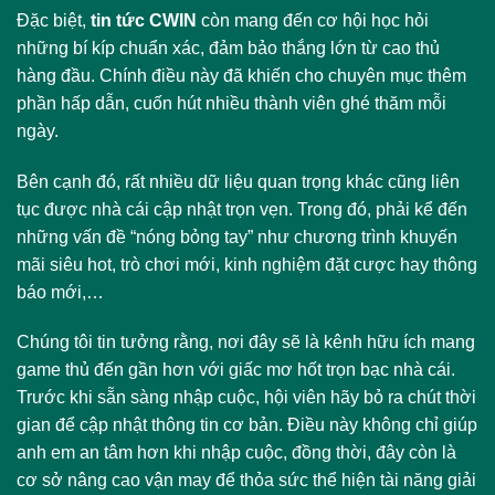
Đặc biệt,
tin tức CWIN
còn mang đến cơ hội học hỏi
những bí kíp chuẩn xác, đảm bảo thắng lớn từ cao thủ
hàng đầu. Chính điều này đã khiến cho chuyên mục thêm
phần hấp dẫn, cuốn hút nhiều thành viên ghé thăm mỗi
ngày.
Bên cạnh đó, rất nhiều dữ liệu quan trọng khác cũng liên
tục được nhà cái cập nhật trọn vẹn. Trong đó, phải kể đến
những vấn đề “nóng bỏng tay” như chương trình khuyến
mãi siêu hot, trò chơi mới, kinh nghiệm đặt cược hay thông
báo mới,…
Chúng tôi tin tưởng rằng, nơi đây sẽ là kênh hữu ích mang
game thủ đến gần hơn với giấc mơ hốt trọn bạc nhà cái.
Trước khi sẵn sàng nhập cuộc, hội viên hãy bỏ ra chút thời
gian để cập nhật thông tin cơ bản. Điều này không chỉ giúp
anh em an tâm hơn khi nhập cuộc, đồng thời, đây còn là
cơ sở nâng cao vận may để thỏa sức thể hiện tài năng giải