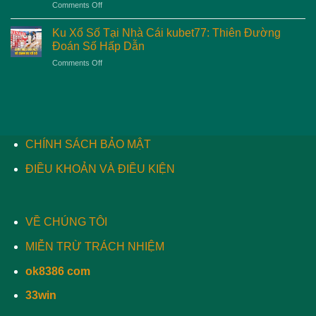
on
Comments Off
Xổ
Dành
18win
Số
Cho
–
Kubet77
Ku Xổ Số Tại Nhà Cái kubet77: Thiên Đường
Người
Sân
Chi
Đoán Số Hấp Dẫn
Chơi
Chơi
Tiết
on
Comments Off
An
Từ
Ku
Toàn
A
Xổ
Với
–
Số
Tỷ
Z
Tại
Lệ
Nhà
Đổi
Cái
Thưởng
CHÍNH SÁCH BẢO MẬT
kubet77:
Hấp
Thiên
Dẫn
ĐIỀU KHOẢN VÀ ĐIỀU KIỆN
Đường
Đoán
Số
Hấp
Dẫn
VỀ CHÚNG TÔI
MIỄN TRỪ TRÁCH NHIỆM
ok8386 com
33win