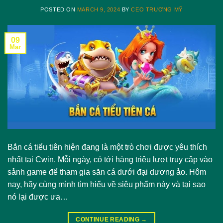
POSTED ON
MARCH 9, 2024
BY
CEO TRƯƠNG MỸ
09
Mar
Bắn cá tiểu tiên hiện đang là một trò chơi được yêu thích
nhất tại Cwin. Mỗi ngày, có tới hàng triệu lượt truy cập vào
sảnh game để tham gia săn cá dưới đại dương ảo. Hôm
nay, hãy cùng mình tìm hiểu về siêu phẩm này và tại sao
nó lại được ưa…
CONTINUE READING
→