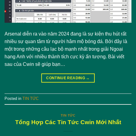
Arsenal diễn ra vào năm 2024 đang là sự kiện thu hút rất
nhiều sự quan tâm từ người hâm mộ bóng đá. Bởi đây là
một trong những câu lạc bộ mạnh nhất trong giải Ngoại
hạng Anh với nhiều thành tích cực kỳ ấn tượng. Bài viết
sau của Cwin sẽ giúp bạn…
CONTINUE READING
→
Posted in
TIN TỨC
TIN TỨC
Tổng Hợp Các Tin Tức Cwin Mới Nhất