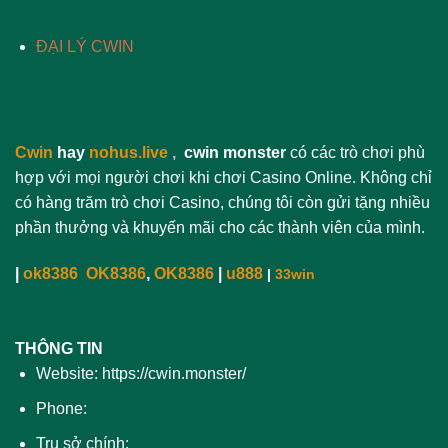
ĐẠI LÝ CWIN
Cwin
hay
nohus.live
,
cwin monster
có các trò chơi phù
hợp với mọi người chơi khi chơi Casino Online. Không chỉ
có hàng trăm trò chơi Casino, chúng tôi còn gửi tặng nhiều
phần thưởng và khuyến mãi cho các thành viên của mình.
|
ok8386
OK8386
,
OK8386
|
u888
|
33win
THÔNG TIN
Website:
https://cwin.monster/
Phone:
Trụ sở chính: