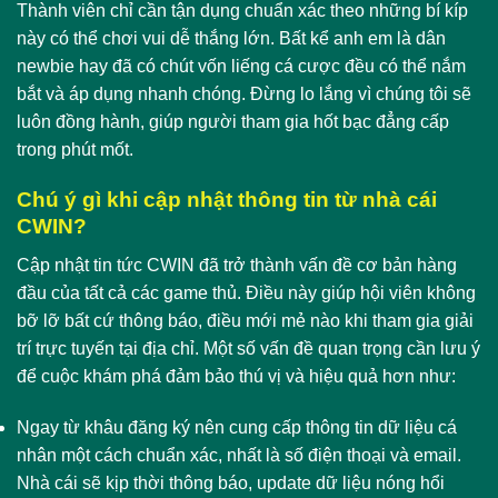
Thành viên chỉ cần tận dụng chuẩn xác theo những bí kíp
này có thể chơi vui dễ thắng lớn. Bất kể anh em là dân
newbie hay đã có chút vốn liếng cá cược đều có thể nắm
bắt và áp dụng nhanh chóng. Đừng lo lắng vì chúng tôi sẽ
luôn đồng hành, giúp người tham gia hốt bạc đẳng cấp
trong phút mốt.
Chú ý gì khi cập nhật thông tin từ nhà cái
CWIN?
Cập nhật tin tức CWIN đã trở thành vấn đề cơ bản hàng
đầu của tất cả các game thủ. Điều này giúp hội viên không
bỡ lỡ bất cứ thông báo, điều mới mẻ nào khi tham gia giải
trí trực tuyến tại địa chỉ. Một số vấn đề quan trọng cần lưu ý
để cuộc khám phá đảm bảo thú vị và hiệu quả hơn như:
Ngay từ khâu đăng ký nên cung cấp thông tin dữ liệu cá
nhân một cách chuẩn xác, nhất là số điện thoại và email.
Nhà cái sẽ kịp thời thông báo, update dữ liệu nóng hổi