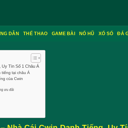
NG DẪN
THỂ THAO
GAME BÀI
NỔ HŨ
XỔ SỐ
ĐÁ 
, Uy Tín Số 1 Châu Á
 tiếng tại châu Á
ếng của Cwin
ng ưu đãi
– Nhà Cái Cwin Danh Tiếng, Uy T