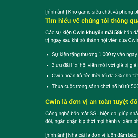
[hình ảnh] Kho game siêu chất và phong 
Tìm hiểu về chúng tôi thông qu
Các sự kiện
Cwin khuyến mãi 58k
hấp dẫ
trị ngay sau khi trở thành hội viên của Cwi
Sự kiện tặng thưởng 1.000 tỷ vào ngày h
3 ưu đãi lì xì hội viên mới với giá trị gi
Cwin hoàn trả tức thời tối đa 3% cho t
Thua cuộc trong sảnh chơi nổ hũ từ 500k
Cwin là đơn vị an toàn tuyệt đố
Công nghệ bảo mật SSL hiện đại giúp nhà c
đối, ngăn chặn kịp thời mọi hành vi xâm p
[hình ảnh] Nhà cái là đơn vị luôn đảm bảo 