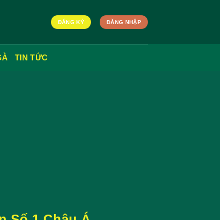
ĐĂNG KÝ
ĐĂNG NHẬP
GÀ
TIN TỨC
ín Số 1 Châu Á