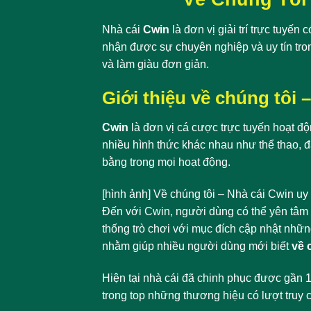
Nhà cái
Cwin
là đơn vị giải trí trực tuyế
nhận được sự chuyên nghiệp và uy tín tro
và làm giàu đơn giản.
Giới thiệu về chúng tôi 
Cwin
là đơn vị cá cược trực tuyến hoạt độn
nhiều hình thức khác nhau như thể thao
bằng trong mọi hoạt động.
[hình ảnh] Về chúng tôi – Nhà cái Cwin uy 
Đến với Cwin, người dùng có thể yên tâm
thống trò chơi với mục đích cập nhật nhữ
nhằm giúp nhiều người dùng mới biết
về 
Hiện tại nhà cái đã chinh phục được gần 
trong top những thương hiệu có lượt truy c