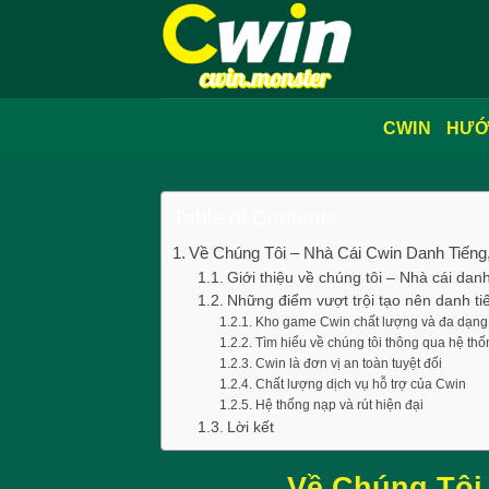
Skip
to
content
CWIN
HƯỚ
Table of Contents
Về Chúng Tôi – Nhà Cái Cwin Danh Tiếng
Giới thiệu về chúng tôi – Nhà cái danh
Những điểm vượt trội tạo nên danh ti
Kho game Cwin chất lượng và đa dạng
Tìm hiểu về chúng tôi thông qua hệ thố
Cwin là đơn vị an toàn tuyệt đối
Chất lượng dịch vụ hỗ trợ của Cwin
Hệ thống nạp và rút hiện đại
Lời kết
Về Chúng Tôi 