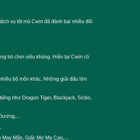
dịch vụ tốt mà Cwin đã đánh bại nhiều đối
ng trò chơi siêu khủng. Hiện tại Cwin có
 nhiều bộ môn khác. Những giải đấu lớn
iếng như Dragon Tiger, Blackjack, Sicbo,
i Dương,…
…
eko May Mắn, Giấc Mơ Ma Cao,…