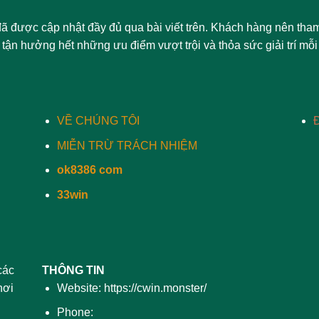
ã được cập nhật đầy đủ qua bài viết trên. Khách hàng nên tham 
tận hưởng hết những ưu điểm vượt trội và thỏa sức giải trí mỗi
VỀ CHÚNG TÔI
MIỄN TRỪ TRÁCH NHIỆM
ok8386 com
33win
các
THÔNG TIN
hơi
Website:
https://cwin.monster/
Phone: