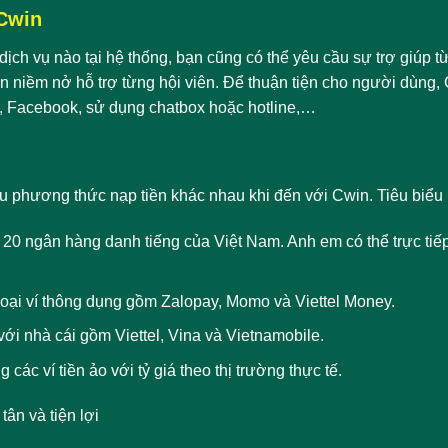
 Cwin
dịch vụ nào tại hệ thống, bạn cũng có thể yêu cầu sự trợ giúp
ôn niềm nở hỗ trợ từng hội viên. Để thuận tiện cho người dùng,
, Facebook, sử dụng chatbox hoặc hotline,…
iều phương thức nạp tiền khác nhau khi đến với Cwin. Tiêu biểu
 20 ngân hàng danh tiếng của Việt Nam. Anh em có thể trực tiếp
loại ví thông dụng gồm Zalopay, Momo và Viettel Money.
i nhà cái gồm Viettel, Vina và Vietnamobile.
các ví tiền ảo với tỷ giá theo thị trường thực tế.
tân và tiện lợi