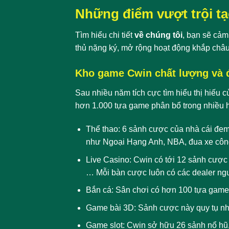
Những điểm vượt trội tạ
Tìm hiểu chi tiết
về chúng tôi
, bạn sẽ cảm
thủ nặng ký, mở rộng hoạt động khắp châu
Kho game Cwin chất lượng và 
Sau nhiều năm tích cực tìm hiểu thị hiếu 
hơn 1.000 tựa game phân bổ trong nhiều
Thể thao: 6 sảnh cược của nhà cái đem
như Ngoại Hạng Anh, NBA, đua xe công 
Live Casino: Cwin có tới 12 sảnh cược
… Mỗi bàn cược luôn có các dealer ngư
Bắn cá: Sân chơi có hơn 100 tựa game
Game bài 3D: Sảnh cược này quy tụ nh
Game slot: Cwin sở hữu 26 sảnh nổ hũ