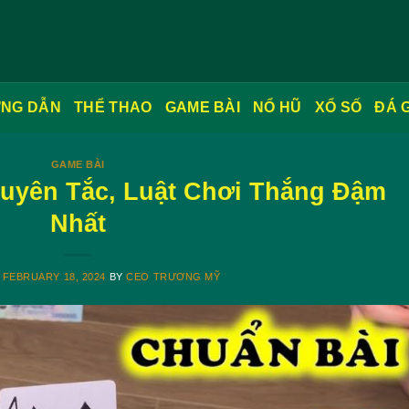
NG DẪN
THỂ THAO
GAME BÀI
NỔ HŨ
XỔ SỐ
ĐÁ 
GAME BÀI
uyên Tắc, Luật Chơi Thắng Đậm
Nhất
N
FEBRUARY 18, 2024
BY
CEO TRƯƠNG MỸ