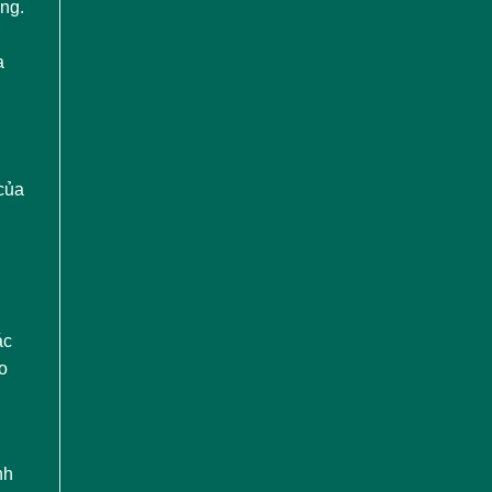
ờng.
a
của
ác
o
nh