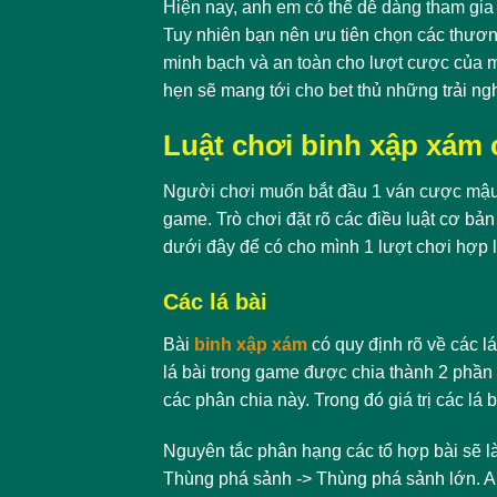
Hiện nay, anh em có thể dễ dàng tham gia 
Tuy nhiên bạn nên ưu tiên chọn các thươn
minh bạch và an toàn cho lượt cược của m
hẹn sẽ mang tới cho bet thủ những trải ng
Luật chơi binh xập xám
Người chơi muốn bắt đầu 1 ván cược mậu 
game. Trò chơi đặt rõ các điều luật cơ bản
dưới đây để có cho mình 1 lượt chơi hợp l
Các lá bài
Bài
binh xập xám
có quy định rõ về các l
lá bài trong game được chia thành 2 phần ri
các phân chia này. Trong đó giá trị các lá b
Nguyên tắc phân hạng các tổ hợp bài sẽ là
Thùng phá sảnh -> Thùng phá sảnh lớn. A