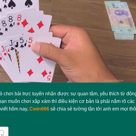
rò chơi bài trực tuyến nhận được sự quan tâm, yêu thích từ đôn
bạn muốn chơi xập xám thì điều kiện cơ bản là phải nắm rõ các
 viết hôm nay,
Cwin666
sẽ chia sẻ tường tận tới anh em mọi th