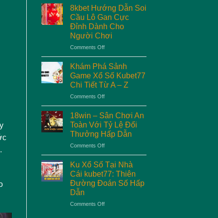
Nhiều
Không?
Thao
8kbet Hướng Dẫn Soi
Game
Kubet88
Cầu Lô Gan Cực
Hot
–
Đỉnh Dành Cho
Sảnh
Người Chơi
Cược
Thể
on
Comments Off
Thao
8kbet
Gây
Hướng
Khám Phá Sảnh
Ấn
Dẫn
Game Xổ Số Kubet77
Tượng
Soi
Chi Tiết Từ A – Z
Nhất
Cầu
2024
on
Comments Off
Lô
Khám
Gan
Phá
Cực
18win – Sân Chơi An
Sảnh
Đỉnh
Toàn Với Tỷ Lệ Đổi
ày
Game
Dành
Thưởng Hấp Dẫn
ớc
Xổ
Cho
on
Comments Off
Số
Người
.
18win
Kubet77
Chơi
–
Chi
Ku Xổ Số Tại Nhà
Sân
Tiết
Cái kubet77: Thiên
Chơi
Từ
Đường Đoán Số Hấp
o
An
A
Dẫn
Toàn
–
Với
Z
on
Comments Off
Tỷ
Ku