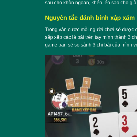
sau cho khôn ngoan, khéo léo sao cho già
Nguyên tắc đánh binh xập xám
Trong ván cược mỗi người chơi sẽ được chi
sắp xếp các lá bài trên tay mình thành 3 ch
game bạn sẽ so sánh 3 chi bài của mình vớ