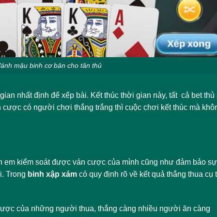
đánh mậu binh cơ bản cho tân thủ
ian nhất định để xếp bài. Kết thúc thời gian này, tất cả bet thủ
n cược có người chơi thắng trắng thì cuộc chơi kết thúc mà khô
anh em kiểm soát được ván cược của mình cũng như đảm bảo sự
i. Trong
binh xập xám
có quy định rõ về kết quả thắng thua cụ 
cược của những người thua, thắng càng nhiều người ăn càng