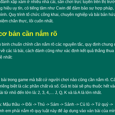
đánh xập xám ở nhiều nhà cái, sân chơi trực tuyến trên thị trư
g hiệu uy tín, có tiếng tăm như Cwin để đảm bảo sự hợp pháp,
ình. Quy trình tổ chức công khai, chuyên nghiệp và bài bản hứ
hiệm chân thực, lôi cuốn nhất.
 cơ bản cần nắm rõ
binh chuẩn chỉnh cần nắm rõ các nguyên tắc, quy định chung 
 về các lá bài, cách đánh cũng như xác định kết quả thắng thua
ệ nhất:
á bài trong game mà bất cứ người chơi nào cũng cần nắm rõ. C
êng biệt là các phần chất và số. Giá trị bài sẽ phụ thuộc hết và
ài từ nhỏ đến lớn là: 2, 3, 4,… J, Q, K và lá A là lớn nhất.
: Mậu thầu -> Đôi -> Thú -> Sám -> Sảnh -> Cù lũ -> Tứ quý ->
nh em phải nắm rõ quy luật này để áp dụng vào ván bài của mì