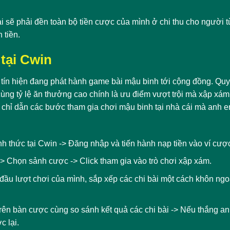
ại sẽ phải đền toàn bộ tiền cược của mình ở chi thu cho người t
 tiền.
tại Cwin
y tín hiện đang phát hành game bài mậu binh tới cộng đồng. Quy
 cùng tỷ lệ ăn thưởng cao chính là ưu điểm vượt trội mà xập xám
à chỉ dẫn các bước tham gia chơi mậu binh tại nhà cái mà anh 
nh thức tại Cwin -> Đăng nhập và tiến hành nạp tiền vào ví cượ
 Chọn sảnh cược -> Click tham gia vào trò chơi xập xám.
đầu lượt chơi của mình, sắp xếp các chi bài một cách khôn ngo
rên bàn cược cùng so sánh kết quả các chi bài -> Nếu thắng a
 lại.