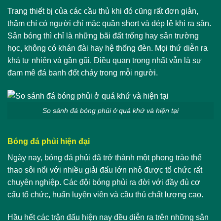
Trang thiết bị của các cầu thủ khi đó cũng rất đơn giản,
thậm chí có người chỉ mặc quần short và dép lê khi ra sân.
Sân bóng thì chỉ là những bãi đất trống hay sân trường
học, không có khán đài hay hệ thống đèn. Mọi thứ diễn ra
khá tự nhiên và gần gũi. Điều quan trọng nhất vẫn là sự
đam mê đá banh đốt cháy trong mỗi người.
So sánh đá bóng phủi ở quá khứ và hiện tại
Bóng đá phủi hiện đại
Ngày nay, bóng đá phủi đã trở thành một phong trào thể
thao sôi nổi với nhiều giải đấu lớn nhỏ được tổ chức rất
chuyên nghiệp. Các đội bóng phủi ra đời với đầy đủ cơ
cấu tổ chức, huấn luyện viên và cầu thủ chất lượng cao.
Hầu hết các trận đấu hiện nay đều diễn ra trên những sân