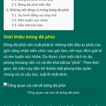
Bóng đá phủi hiện đại
Những nét riêng có trong bóng đá phủi
Sự bình đẳng và rộng mở
Rèn luyện sức khỏe
Gắn kết tình bạn
Giới thiệu bóng đá phủi
Bóng đá phủi vốn xuất phát từ những trận đấu tự phát của
giới công nhân viên chức sau giờ làm, với mục đích giải trí
và rèn luyện sức khỏe. Do được chơi một cách tự do,
phóng khoáng nên có cái tên khá bắt tai “phủi”. Theo thời
gian, bộ môn này dần trở thành một phong trào quần
chúng và có cấu trúc, luật lệ nhất định.
Tổng quan vài nét về bóng đá phủi