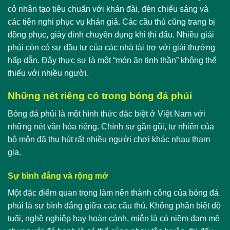
cỏ nhân tạo tiêu chuẩn với khán đài, đèn chiếu sáng và
các tiện nghi phục vụ khán giả. Các cầu thủ cũng trang bị
đồng phục, giày đinh chuyên dụng khi thi đấu. Nhiều giải
phủi còn có sự đầu tư của các nhà tài trợ với giải thưởng
hấp dẫn. Đây thực sự là một “món ăn tinh thần” không thể
thiếu với nhiều người.
Những nét riêng có trong bóng đá phủi
Bóng đá phủi là một hình thức đặc biệt ở Việt Nam với
những nét văn hóa riêng. Chính sự gần gũi, tự nhiên của
bộ môn đã thu hút rất nhiều người chơi khác nhau tham
gia.
Sự bình đẳng và rộng mở
Một đặc điểm quan trọng làm nên thành công của bóng đá
phủi là sự bình đẳng giữa các cầu thủ. Không phân biệt độ
tuổi, nghề nghiệp hay hoàn cảnh, miễn là có niềm đam mê