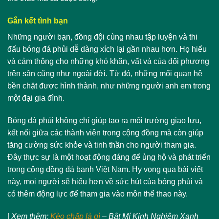
Gắn kết tình bạn
Những người bạn, đồng đội cùng nhau tập luyện và thi
đấu bóng đá phủi dễ dàng xích lại gần nhau hơn. Họ hiểu
và cảm thông cho những khó khăn, vất vả của đối phương
trên sân cũng như ngoài đời. Từ đó, những mối quan hệ
bền chặt được hình thành, như những người anh em trong
một đại gia đình.
Bóng đá phủi không chỉ giúp tạo ra môi trường giao lưu,
kết nối giữa các thành viên trong cộng đồng mà còn giúp
tăng cường sức khỏe và tinh thần cho người tham gia.
Đây thực sự là một hoạt động đáng để ủng hộ và phát triển
trong cộng đồng đá banh Việt Nam. Hy vọng qua bài viết
này, mọi người sẽ hiểu hơn về sức hút của bóng phủi và
có thêm động lực để tham gia vào môn thể thao này.
|
Xem thêm:
Kèo chấp là gì
– Bật Mí Kinh Nghiệm Xanh