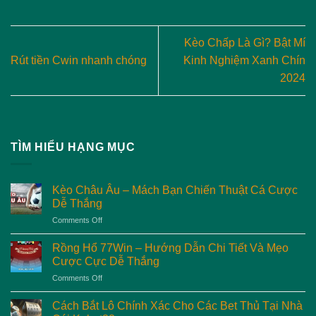
Kèo Chấp Là Gì? Bật Mí
Rút tiền Cwin nhanh chóng
Kinh Nghiệm Xanh Chín
2024
TÌM HIỂU HẠNG MỤC
Kèo Châu Âu – Mách Bạn Chiến Thuật Cá Cược
Dễ Thắng
on
Comments Off
Kèo
Châu
Rồng Hổ 77Win – Hướng Dẫn Chi Tiết Và Mẹo
Âu
Cược Cực Dễ Thắng
–
on
Comments Off
Mách
Rồng
Bạn
Hổ
Chiến
Cách Bắt Lô Chính Xác Cho Các Bet Thủ Tại Nhà
77Win
Thuật