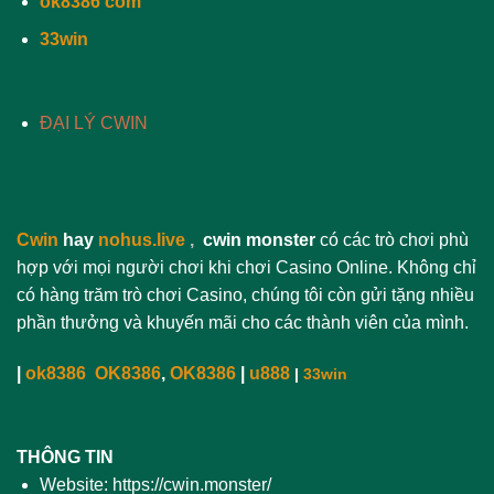
ok8386 com
33win
ĐẠI LÝ CWIN
Cwin
hay
nohus.live
,
cwin monster
có các trò chơi phù
hợp với mọi người chơi khi chơi Casino Online. Không chỉ
có hàng trăm trò chơi Casino, chúng tôi còn gửi tặng nhiều
phần thưởng và khuyến mãi cho các thành viên của mình.
|
ok8386
OK8386
,
OK8386
|
u888
|
33win
THÔNG TIN
Website:
https://cwin.monster/