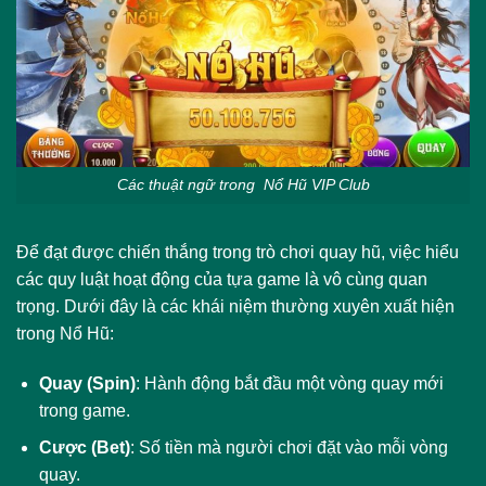
Các thuật ngữ trong Nổ Hũ VIP Club
Để đạt được chiến thắng trong trò chơi quay hũ, việc hiểu
các quy luật hoạt động của tựa game là vô cùng quan
trọng. Dưới đây là các khái niệm thường xuyên xuất hiện
trong Nổ Hũ:
Quay (Spin)
: Hành động bắt đầu một vòng quay mới
trong game.
Cược (Bet)
: Số tiền mà người chơi đặt vào mỗi vòng
quay.