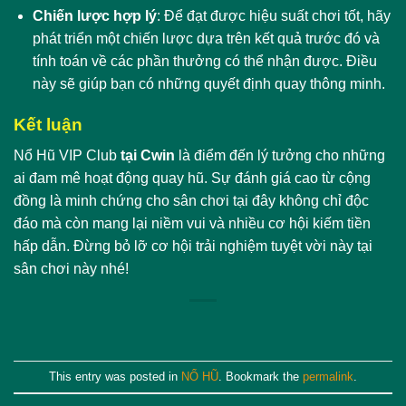
Chiến lược hợp lý
: Để đạt được hiệu suất chơi tốt, hãy
phát triển một chiến lược dựa trên kết quả trước đó và
tính toán về các phần thưởng có thể nhận được. Điều
này sẽ giúp bạn có những quyết định quay thông minh.
Kết luận
Nổ Hũ VIP Club
tại Cwin
là điểm đến lý tưởng cho những
ai đam mê hoạt động quay hũ. Sự đánh giá cao từ cộng
đồng là minh chứng cho sân chơi tại đây không chỉ độc
đáo mà còn mang lại niềm vui và nhiều cơ hội kiếm tiền
hấp dẫn. Đừng bỏ lỡ cơ hội trải nghiệm tuyệt vời này tại
sân chơi này nhé!
This entry was posted in
NỔ HŨ
. Bookmark the
permalink
.