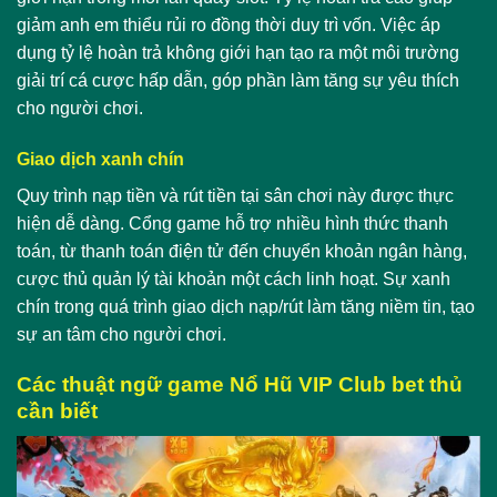
giảm anh em thiểu rủi ro đồng thời duy trì vốn. Việc áp
dụng tỷ lệ hoàn trả không giới hạn tạo ra một môi trường
giải trí cá cược hấp dẫn, góp phần làm tăng sự yêu thích
cho người chơi.
Giao dịch xanh chín
Quy trình nạp tiền và rút tiền tại sân chơi này được thực
hiện dễ dàng. Cổng game hỗ trợ nhiều hình thức thanh
toán, từ thanh toán điện tử đến chuyển khoản ngân hàng,
cược thủ quản lý tài khoản một cách linh hoạt. Sự xanh
chín trong quá trình giao dịch nạp/rút làm tăng niềm tin, tạo
sự an tâm cho người chơi.
Các thuật ngữ game Nổ Hũ VIP Club bet thủ
cần biết