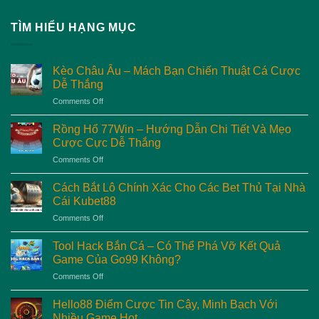
TÌM HIỂU HẠNG MỤC
Kèo Châu Âu – Mách Bạn Chiến Thuật Cá Cược
Dễ Thắng
on
Comments Off
Kèo
Châu
Rồng Hổ 77Win – Hướng Dẫn Chi Tiết Và Mẹo
Âu
Cược Cực Dễ Thắng
–
on
Comments Off
Mách
Rồng
Bạn
Hổ
Chiến
Cách Bắt Lô Chính Xác Cho Các Bet Thủ Tại Nhà
77Win
Thuật
Cái Kubet88
–
Cá
on
Comments Off
Hướng
Cược
Cách
Dẫn
Dễ
Bắt
Chi
Tool Hack Bắn Cá – Có Thể Phá Vỡ Kết Quả
Thắng
Lô
Tiết
Game Của Go99 Không?
Chính
Và
on
Comments Off
Xác
Mẹo
Tool
Cho
Cược
Hack
Các
Hello88 Điểm Cược Tin Cậy, Minh Bạch Với
Cực
Bắn
Bet
Nhiều Game Hot
Dễ