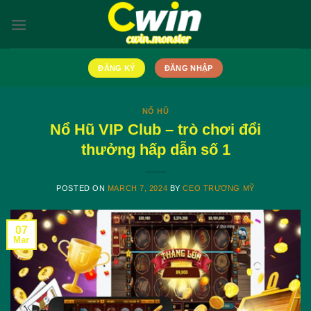
Skip
to
content
ĐĂNG KÝ
ĐĂNG NHẬP
NỔ HŨ
Nổ Hũ VIP Club – trò chơi đổi
thưởng hấp dẫn số 1
POSTED ON
MARCH 7, 2024
BY
CEO TRƯƠNG MỸ
07
Mar